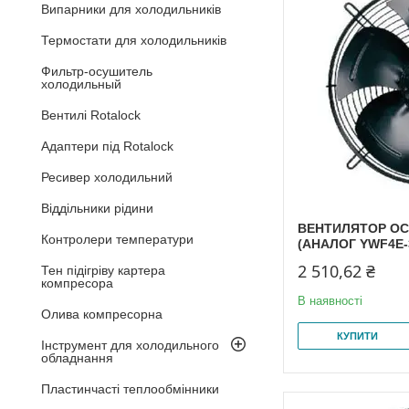
Випарники для холодильників
Термостати для холодильників
Фильтр-осушитель
холодильный
Вентилі Rotalock
Адаптери під Rotalock
Ресивер холодильний
Віддільники рідини
ВЕНТИЛЯТОР ОС
Контролери температури
(АНАЛОГ YWF4E-
2 510,62 ₴
Тен підігріву картера
компресора
В наявності
Олива компресорна
КУПИТИ
Інструмент для холодильного
обладнання
Пластинчасті теплообмінники