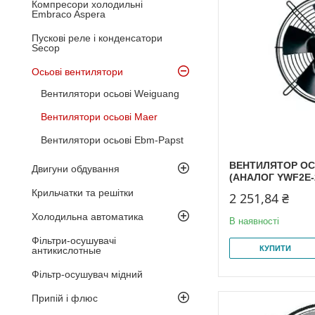
Компресори холодильні
Embraco Aspera
Пускові реле і конденсатори
Secop
Осьові вентилятори
Вентилятори осьові Weiguang
Вентилятори осьові Maer
Вентилятори осьові Ebm-Papst
ВЕНТИЛЯТОР ОС
Двигуни обдування
(АНАЛОГ YWF2E-
Крильчатки та решітки
2 251,84 ₴
Холодильна автоматика
В наявності
Фільтри-осушувачі
КУПИТИ
антикислотные
Фільтр-осушувач мідний
Припій і флюс