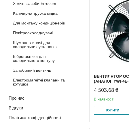
Хімічні засоби Errecom
Капілярна трубка мідна
Для монтажу кондиціонерів
Повітроохолоджувачі
Шумопоглиначі для
холодильних установок
Віброгасники для
холодильного контуру
Запобіжний вентиль
ВЕНТИЛЯТОР ОС
Електромагнітні клапани та
(АНАЛОГ YWF4E-
котушки
4 503,68 ₴
Про нас
В наявності
Відгуки
КУПИТИ
Політика конфіденційності