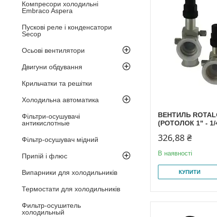
Компресори холодильні
Embraco Aspera
Пускові реле і конденсатори
Secop
Осьові вентилятори
Двигуни обдування
Крильчатки та решітки
Холодильна автоматика
ВЕНТИЛЬ ROTALO
Фільтри-осушувачі
антикислотные
(РОТОЛОК 1" - 1/
326,88 ₴
Фільтр-осушувач мідний
В наявності
Припій і флюс
Випарники для холодильників
КУПИТИ
Термостати для холодильників
Фильтр-осушитель
холодильный