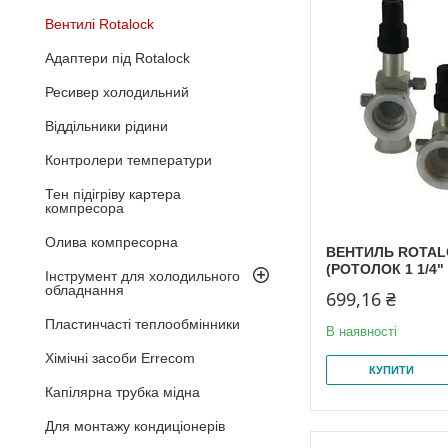
Вентилі Rotalock
Адаптери під Rotalock
Ресивер холодильний
Віддільники рідини
Контролери температури
Тен підігріву картера
компресора
Олива компресорна
ВЕНТИЛЬ ROTALO
(РОТОЛОК 1 1/4" 
Інструмент для холодильного
обладнання
699,16 ₴
Пластинчасті теплообмінники
В наявності
Хімічні засоби Errecom
КУПИТИ
Капілярна трубка мідна
Для монтажу кондиціонерів