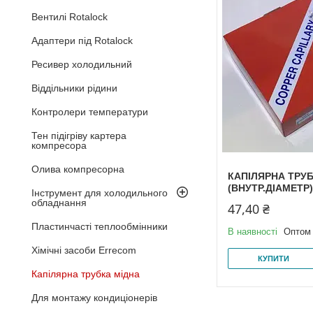
Вентилі Rotalock
Адаптери під Rotalock
Ресивер холодильний
Віддільники рідини
Контролери температури
Тен підігріву картера
компресора
Олива компресорна
КАПІЛЯРНА ТРУБ
(ВНУТР.ДІАМЕТР)
Інструмент для холодильного
обладнання
47,40 ₴
Пластинчасті теплообмінники
В наявності
Оптом 
Хімічні засоби Errecom
КУПИТИ
Капілярна трубка мідна
Для монтажу кондиціонерів