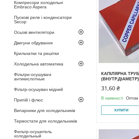
Компресори холодильні
Embraco Aspera
Пускові реле і конденсатори
Secop
Осьові вентилятори
Двигуни обдування
Крильчатки та решітки
Холодильна автоматика
КАПІЛЯРНА ТРУБ
Фільтри-осушувачі
антикислотные
(ВНУТР.ДІАМЕТР)
31,60 ₴
Фільтр-осушувач мідний
В наявності
Оптом 
Припій і флюс
Випарники для холодильників
КУПИТИ
Термостати для холодильників
Фильтр-осушитель
холодильный