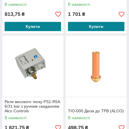
(808205)
В наявності
В наявності
813,75
1 701
₴
₴
Купити
Купити
Реле високого тиску PS1-R5A
6/31 bar з ручним скиданням
Alco Controls
TIO-000 Дюза до ТРВ (ALCO)
В наявності
В наявності
1 821,75
498,75
₴
₴