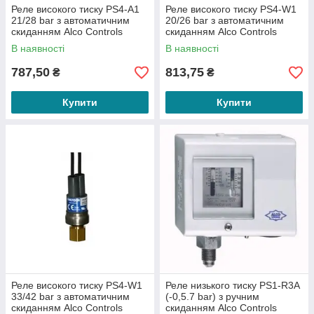
Реле високого тиску PS4-A1
Реле високого тиску PS4-W1
21/28 bar з автоматичним
20/26 bar з автоматичним
скиданням Alco Controls
скиданням Alco Controls
(808233)
(808201)
В наявності
В наявності
787,50
813,75
₴
₴
Купити
Купити
Реле високого тиску PS4-W1
Реле низького тиску PS1-R3A
33/42 bar з автоматичним
(-0,5.7 bar) з ручним
скиданням Alco Controls
скиданням Alco Controls