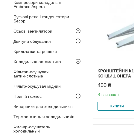
Компресори холодильні
Embraco Aspera
Пускові реле і конденсатори
Secop
Осьові вентилятори
Двигуни обдування
Крильчатки та решітки
Холодильна автоматика
КРОНШТЕЙНИ К1
Фільтри-осушувачі
антикислотные
КОНДИЦІОНЕРА
400 ₴
Фільтр-осушувач мідний
В наявності
Припій і флюс
Випарники для холодильників
КУПИТИ
Термостати для холодильників
Фильтр-осушитель
холодильный