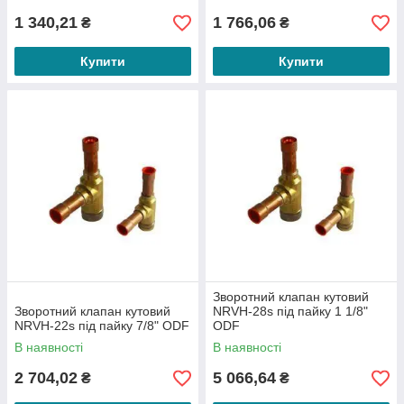
1 340,21
1 766,06
₴
₴
Купити
Купити
Зворотний клапан кутовий
Зворотний клапан кутовий
NRVH-28s під пайку 1 1/8"
NRVH-22s під пайку 7/8" ODF
ODF
В наявності
В наявності
2 704,02
5 066,64
₴
₴