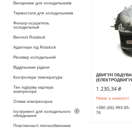
Випарники для холодильників
Термостати для холодильників
Фильтр-осушитель
холодильный
Вентилі Rotalock
Адаптери під Rotalock
Ресивер холодильний
Віддільники рідини
ДВИГУН ОБДУВАН
Контролери температури
(ЕЛЕКТРОДВИГУ
Тен підігріву картера
1 230,34 ₴
компресора
Немає в наявності
Олива компресорна
+380 (66) 993-85-
Інструмент для холодильного
76
обладнання
Пластинчасті теплообмінники