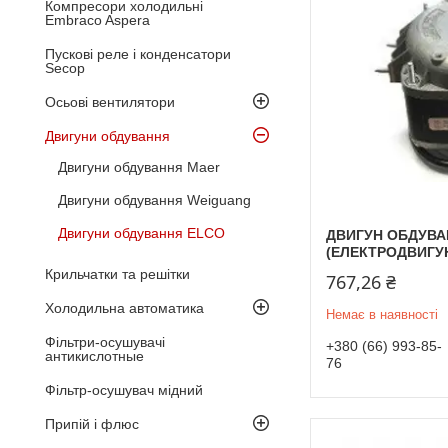
Компресори холодильні
Embraco Aspera
Пускові реле і конденсатори
Secop
Осьові вентилятори
Двигуни обдування
Двигуни обдування Maer
Двигуни обдування Weiguang
Двигуни обдування ELCO
ДВИГУН ОБДУВАН
(ЕЛЕКТРОДВИГУ
Крильчатки та решітки
767,26 ₴
Холодильна автоматика
Немає в наявності
Фільтри-осушувачі
+380 (66) 993-85-
антикислотные
76
Фільтр-осушувач мідний
Припій і флюс