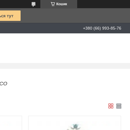
Кошик
+380 (66) 993-85-76
LCO