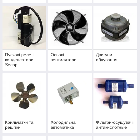
Пускові реле і
Осьові
Двигуни
конденсатори
вентилятори
обдування
Secop
Крильчатки та
Холодильна
Фільтри-осушувачі
решітки
автоматика
антикислотные