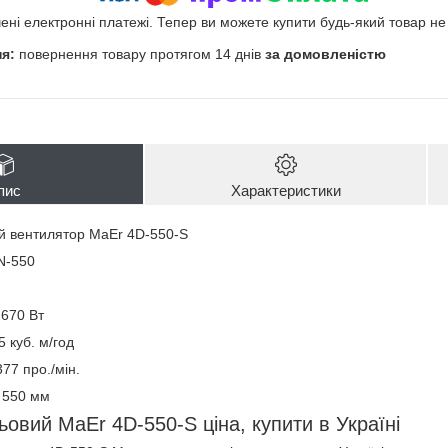
чені електронні платежі. Тепер ви можете купити будь-який товар н
повернення товару протягом 14 днів
за домовленістю
пис
Характеристики
й вентилятор MaEr 4D-550-S
N-550
 670 Вт
5 куб. м/год
77 про./мін.
- 550 мм
овий MaEr 4D-550-S ціна, купити в Україні