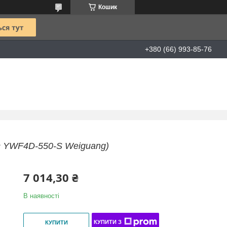
Кошик
+380 (66) 993-85-76
г YWF4D-550-S Weiguang)
7 014,30 ₴
В наявності
КУПИТИ З
КУПИТИ