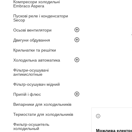
Компресори холодильні
Embraco Aspera
Пускові реле і конденсатори
Secop
Осьові вентилятори
Двигуни обдування
Крильчатки та решітки
Холодильна автоматика
Фільтри-осушувачі
антикислотные
Фільтр-осушувач мідний
Припій і флюс
Випарники для холодильників
Термостати для холодильників
Фильтр-осушитель
холодильный