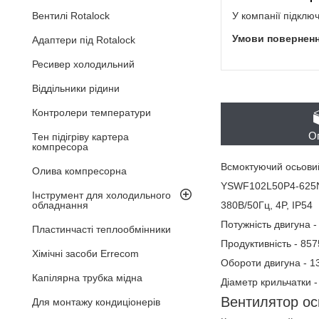
У компанії підклю
Вентилі Rotalock
Адаптери під Rotalock
Ресивер холодильний
Віддільники рідини
Контролери температури
О
Тен підігріву картера
компресора
Всмоктуючий осьови
Олива компресорна
YSWF102L50P4-625
Інструмент для холодильного
380В/50Гц, 4P, IP54
обладнання
Потужність двигуна -
Пластинчасті теплообмінники
Продуктивність - 857
Хімічні засоби Errecom
Обороти двигуна - 13
Капілярна трубка мідна
Діаметр крильчатки 
Вентилятор ось
Для монтажу кондиціонерів