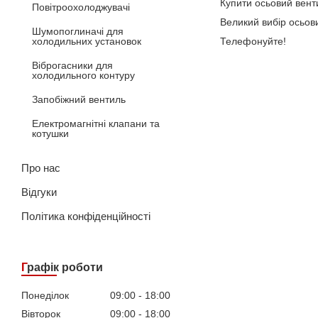
Купити осьовий венти
Повітроохолоджувачі
Великий вибір осьови
Шумопоглиначі для
Телефонуйте!
холодильних установок
Віброгасники для
холодильного контуру
Запобіжний вентиль
Електромагнітні клапани та
котушки
Про нас
Відгуки
Політика конфіденційності
Графік роботи
Понеділок
09:00
18:00
Вівторок
09:00
18:00