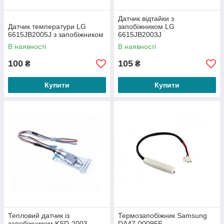
Датчик відтайки з
Датчик температури LG
запобіжником LG
6615JB2005J з запобіжником
6615JB2003J
В наявності
В наявності
100
105
₴
₴
Купити
Купити
Тепловий датчик із
Термозапобіжник Samsung
запобіжником KSD-2003
DA47-00095E