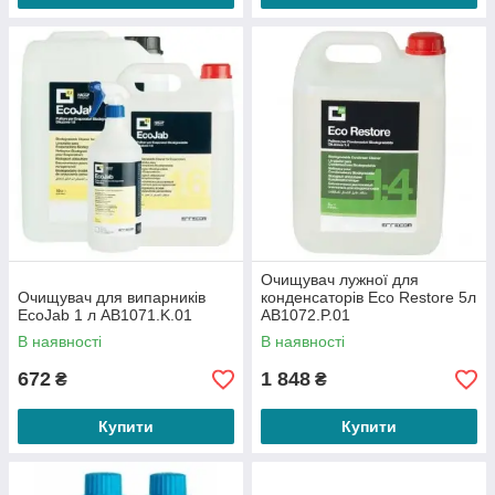
Очищувач лужної для
Очищувач для випарників
конденсаторів Eco Restore 5л
EcoJab 1 л AB1071.K.01
AB1072.P.01
В наявності
В наявності
672
1 848
₴
₴
Купити
Купити