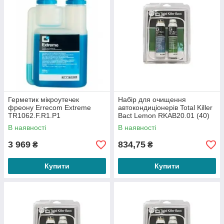
Герметик мікроутечек
Набір для очищення
фреону Errecom Extreme
автокондиціонерів Total Killer
TR1062.F.R1.P1
Bact Lemon RKAB20.01 (40)
В наявності
В наявності
3 969
834,75
₴
₴
Купити
Купити