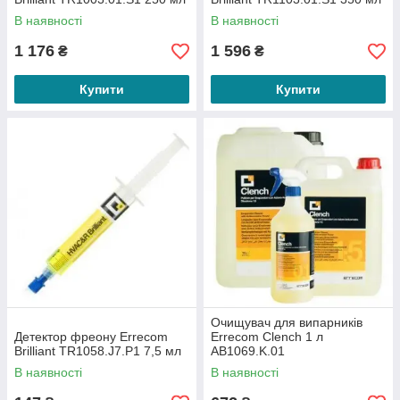
В наявності
В наявності
1 176
1 596
₴
₴
Купити
Купити
Очищувач для випарників
Детектор фреону Errecom
Errecom Clench 1 л
Brilliant TR1058.J7.P1 7,5 мл
AB1069.K.01
В наявності
В наявності