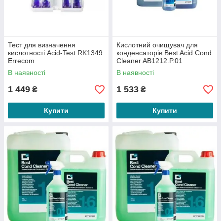
Тест для визначення
Кислотний очищувач для
кислотності Acid-Test RK1349
конденсаторів Best Acid Cond
Errecom
Cleaner AB1212.P.01
В наявності
В наявності
1 449
1 533
₴
₴
Купити
Купити