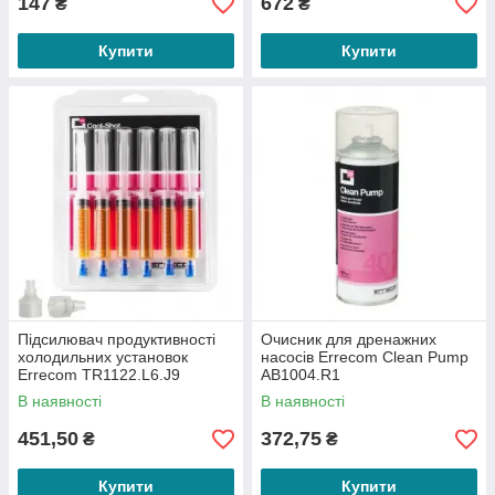
147
672
₴
₴
Купити
Купити
Підсилювач продуктивності
Очисник для дренажних
холодильних установок
насосів Errecom Clean Pump
Errecom TR1122.L6.J9
AB1004.R1
В наявності
В наявності
451,50
372,75
₴
₴
Купити
Купити