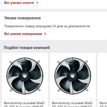
Всі умови оплати
Умови повернення
Повернення товару впродовж 14 днів за домовленістю
Всі умови повернення
Подібні товари компанії
Вентилятор осьовий MaEr
Вентилятор осьовий MaEr
Вент
4E-400-S (аналог YWF4E-
4D-400-S (аналог YWF4D-
4E-5