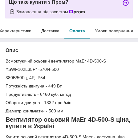
Що таке купити з Пром?
Замовлення під захистом
Характеристики
Доставка
Оплата
Умови повернення
Опис
Всмоктуючий осьовий вентилятор MaEr 4D-500-S
YSWF102L35P4-570N-500
380В/50Гц, 4P, IP54
Потужність двигуна - 449 Вт
Продуктивність - 6460 куб. м/год
Обороти двигуна - 1332 про./мін.
Діаметр крильчатки - 500 мм
Вентилятор осьовий MaEr 4D-500-S ціна,
купити в Україні
Купити осьовий вентилятор 4D-500-S Maer - доступна ціна,