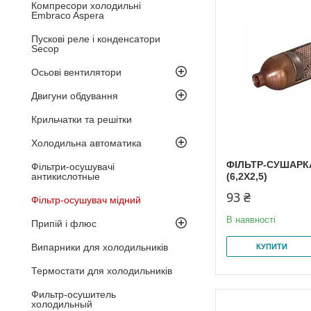
Компресори холодильні
Embraco Aspera
Пускові реле і конденсатори
Secop
Осьові вентилятори
Двигуни обдування
Крильчатки та решітки
Холодильна автоматика
ФІЛЬТР-СУШАРКА
Фільтри-осушувачі
антикислотные
(6,2X2,5)
93 ₴
Фільтр-осушувач мідний
В наявності
Припій і флюс
Випарники для холодильників
КУПИТИ
Термостати для холодильників
Фильтр-осушитель
холодильный