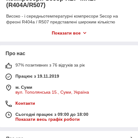
(R404A/R507)
Високо - і середньотемпературні компресори Secop на
фреоні R404a / R507 представлені широким кількістю
моделей, які здатні задовольнити потреби більшості
Показати все
холодильних систем на фреоні R404a / R507.
Лінійка даних компресорів представлена моделями:
NF7MLX
– з об'ємом циліндра 7,47 см3 і
Про нас
холодопродуктивністю 645 Вт,
SC10MLX
– з об'ємом циліндра 10,29 см3 і
97% позитивних з 76 відгуків за рік
холодопродуктивністю 855 Вт,
Працює з 19.11.2019
SC12MLX
– з об'ємом циліндра 12,87 см3 і
холодопродуктивністю 1038 Вт,
м. Суми
вул. Тополянська 15., Суми, Україна
SC15MLX
– з об'ємом циліндра 15,28 см3 і
холодопродуктивністю 1285 Вт,
Контакти
SC18MLX
– з об'ємом циліндра 17,68 см3 і
холодопродуктивністю 1497 Вт,
Сьогодні працює з 09:00 до 18:00
Показати весь графік роботи
GS21MLX
– з об'ємом циліндра 21,20 см3 і
холодопродуктивністю 1739 Вт,
GS26MLX
– з об'ємом циліндра 26,30 см3 і