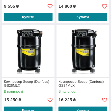
9 555
14 800
₴
₴
Купити
Купити
Компресор Secop (Danfoss)
Компресор Secop (Danfoss)
GS26MLX
GS34MLX
В наявності
В наявності
15 250
16 225
₴
₴
Купити
Купити