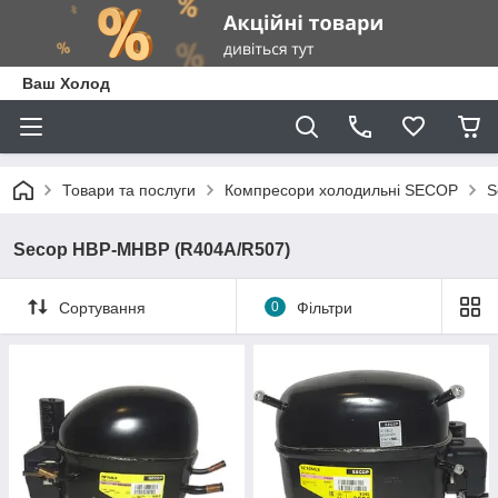
Ваш Холод
Товари та послуги
Компресори холодильні SECOP
S
Secop HBP-MHBP (R404A/R507)
Сортування
0
Фільтри