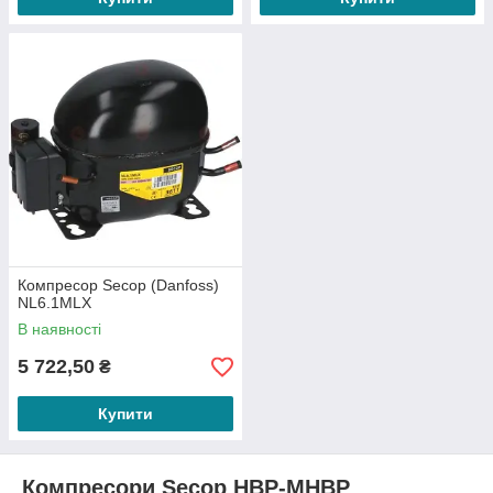
Компресор Secop (Danfoss)
NL6.1MLX
В наявності
5 722,50
₴
Купити
Компресори Secop HBP-MHBP