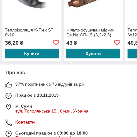
Теплоізоляція K-Flex ST
Фільтр-осушувач мідний
Тепл
6x10
De.Na GR-15 (6,2х2,5)
6x1
36,20
43
40,
₴
₴
Купити
Купити
Про нас
97% позитивних з 76 відгуків за рік
Працює з 19.11.2019
м. Суми
вул. Тополянська 15., Суми, Україна
Контакти
Сьогодні працює з 09:00 до 18:00