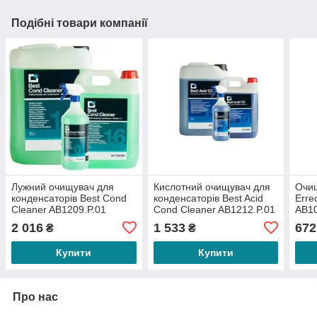
Подібні товари компанії
Лужний очищувач для
Кислотний очищувач для
Очищ
конденсаторів Best Cond
конденсаторів Best Acid
Erre
Cleaner AB1209.P.01
Cond Cleaner AB1212.P.01
AB10
2 016
1 533
672
₴
₴
Купити
Купити
Про нас