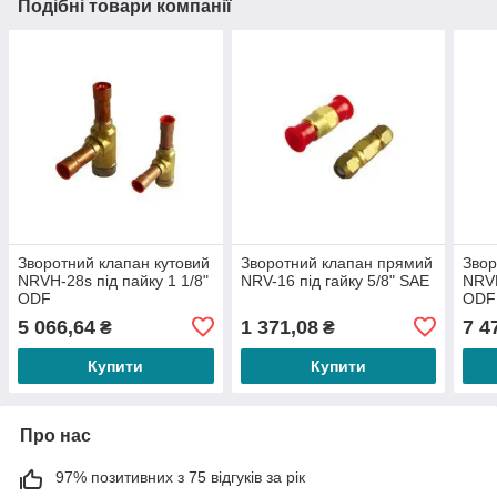
Подібні товари компанії
Зворотний клапан кутовий
Зворотний клапан прямий
Звор
NRVH-28s під пайку 1 1/8"
NRV-16 під гайку 5/8" SAE
NRVH
ODF
ODF
5 066,64
1 371,08
7 4
₴
₴
Купити
Купити
Про нас
97% позитивних з 75 відгуків за рік