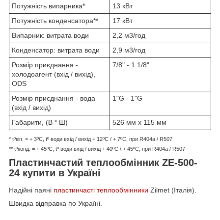
Потужність випарника*
13 кВт
Потужність конденсатора**
17 кВт
Випарник: витрата води
2,2 м3/год
Конденсатор: витрата води
2,9 м3/год
Розмір приєднання -
7/8" - 1 1/8"
холодоагент (вхід / вихід),
ODS
Розмір приєднання - вода
1"G - 1"G
(вхід / вихід)
Габарити, (В * Ш)
526 мм x 115 мм
* tºкіп. = + 3ºC, tº води вхід / вихід + 12ºC / + 7ºC, при R404a / R507
** tºконд. = + 45ºC, tº води вхід / вихід + 40ºC / + 45ºC, при R404a / R507
Пластинчастий теплообмінник ZE-500-
24 купити в Україні
Надійні паяні
пластинчасті теплообмінники
Zilmet (Італія).
Швидка відправка по Україні.