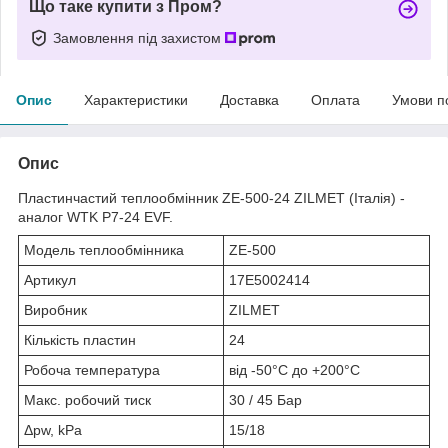
Що таке купити з Пром?
Замовлення під захистом
Опис
Характеристики
Доставка
Оплата
Умови п
Опис
Пластинчастий теплообмінник ZE-500-24 ZILMET (Італія) -
аналог WTK P7-24 EVF.
Модель теплообмінника
ZE-500
Артикул
17E5002414
Виробник
ZILMET
Кількість пластин
24
Робоча температура
від -50°C до +200°C
Макс. робочий тиск
30 / 45 Бар
Δpw, kPa
15/18