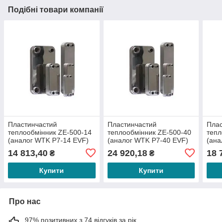
Подібні товари компанії
Пластинчастий
Пластинчастий
Плас
теплообмінник ZE-500-14
теплообмінник ZE-500-40
тепл
(аналог WTK P7-14 EVF)
(аналог WTK P7-40 EVF)
(ана
14 813,40
24 920,18
18 
₴
₴
Купити
Купити
Про нас
97% позитивних з 74 відгуків за рік