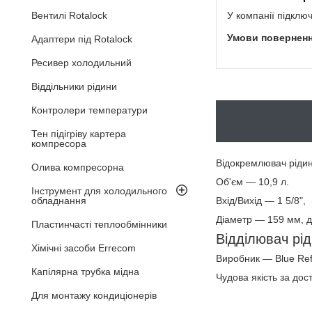
У компанії підклю
Вентилі Rotalock
Адаптери під Rotalock
Ресивер холодильний
Віддільники рідини
Контролери температури
Тен підігріву картера
компресора
Відокремлювач ріди
Олива компресорна
Об'єм — 10,9 л.
Інструмент для холодильного
Вхід/Вихід — 1 5/8",
обладнання
Діаметр — 159 мм, 
Пластинчасті теплообмінники
Відділювач рід
Хімічні засоби Errecom
Виробник — Blue Refr
Капілярна трубка мідна
Чудова якість за дос
Для монтажу кондиціонерів