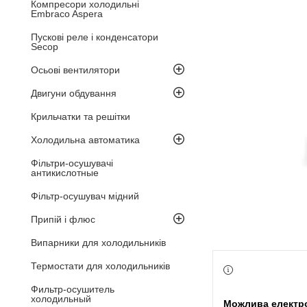
Компресори холодильні
Embraco Aspera
Пускові реле і конденсатори
Secop
Осьові вентилятори
Двигуни обдування
Крильчатки та решітки
Холодильна автоматика
Фільтри-осушувачі
антикислотные
Фільтр-осушувач мідний
Припій і флюс
Випарники для холодильників
Термостати для холодильників
Фильтр-осушитель
холодильный