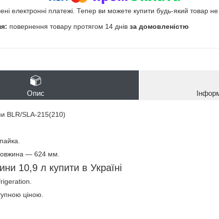
чені електронні платежі. Тепер ви можете купити будь-який товар н
повернення товару протягом 14 днів
за домовленістю
Опис
Інфор
ни BLR/SLA-215(210)
 пайка.
довжина — 624 мм.
ини 10,9 л купити в Україні
igeration.
тупною ціною.