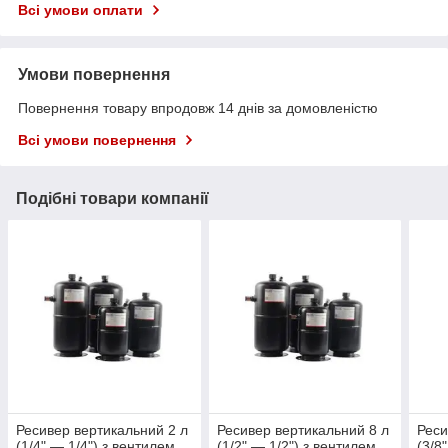
Всі умови оплати
Умови повернення
Повернення товару впродовж 14 днів за домовленістю
Всі умови повернення
Подібні товари компанії
Ресивер вертикальний 2 л
Ресивер вертикальний 8 л
Реси
(1/4" — 1/4") з вентилем
(1/2" — 1/2") з вентилем
(3/8