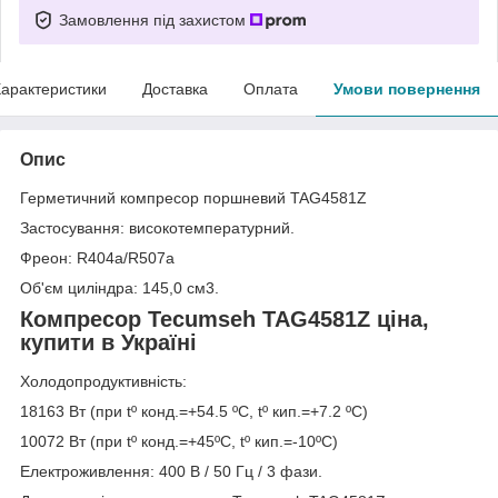
Замовлення під захистом
арактеристики
Доставка
Оплата
Умови повернення
Опис
Герметичний компресор поршневий TAG4581Z
Застосування: високотемпературний.
Фреон: R404a/R507a
Об'єм циліндра: 145,0 см3.
Компресор Tecumseh TAG4581Z ціна,
купити в Україні
Холодопродуктивність:
18163 Вт (при tº конд.=+54.5 ºC, tº кип.=+7.2 ºC)
10072 Вт (при tº конд.=+45ºC, tº кип.=-10ºC)
Електроживлення: 400 В / 50 Гц / 3 фази.