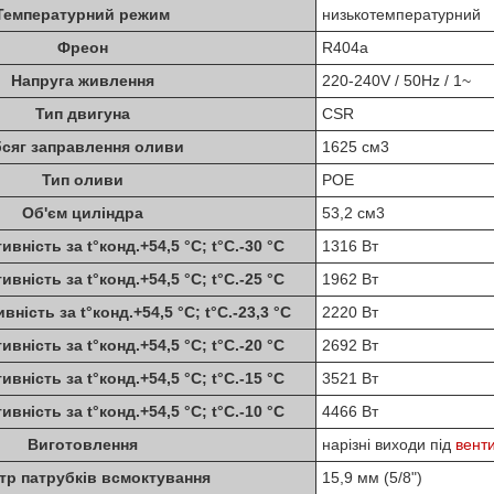
Температурний режим
низькотемпературний
Фреон
R404a
Напруга живлення
220-240V / 50Hz / 1~
Тип двигуна
CSR
сяг заправлення оливи
1625 см3
Тип оливи
POE
Об'єм циліндра
53,2 см3
ність за t°конд.+54,5 °C; t°С.-30 °C
1316 Вт
ність за t°конд.+54,5 °C; t°С.-25 °C
1962 Вт
ість за t°конд.+54,5 °C; t°С.-23,3 °C
2220 Вт
ність за t°конд.+54,5 °C; t°С.-20 °C
2692 Вт
ність за t°конд.+54,5 °C; t°С.-15 °C
3521 Вт
ність за t°конд.+54,5 °C; t°С.-10 °C
4466 Вт
Виготовлення
нарізні виходи під
венти
тр патрубків всмоктування
15,9 мм (5/8")