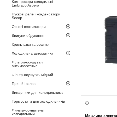
Компресори холодильні
Embraco Aspera
Пускові реле і конденсатори
Secop
Осьові вентилятори
Двигуни обдування
Крильчатки та решітки
Холодильна автоматика
Фільтри-осушувачі
антикислотные
Фільтр-осушувач мідний
Припій і флюс
Випарники для холодильників
Термостати для холодильників
Фильтр-осушитель
холодильный