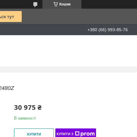
Кошик
+380 (66) 993-85-76
2480Z
30 975 ₴
В наявності
КУПИТИ З
КУПИТИ