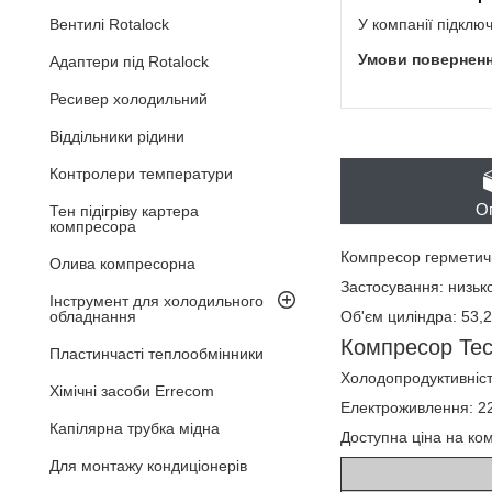
У компанії підклю
Вентилі Rotalock
Адаптери під Rotalock
Ресивер холодильний
Віддільники рідини
Контролери температури
О
Тен підігріву картера
компресора
Компресор гермети
Олива компресорна
Застосування: низьк
Інструмент для холодильного
Об'єм циліндра: 53,2
обладнання
Компресор Tec
Пластинчасті теплообмінники
Холодопродуктивність
Хімічні засоби Errecom
Електроживлення: 220
Капілярна трубка мідна
Доступна ціна на ко
Для монтажу кондиціонерів