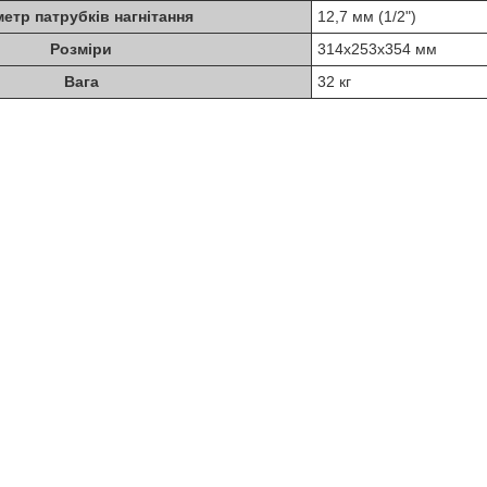
метр патрубків нагнітання
12,7 мм (1/2")
Розміри
314х253х354 мм
Вага
32 кг