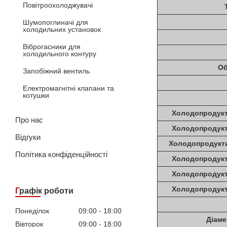
Повітроохолоджувачі
Шумопоглиначі для
холодильних установок
Віброгасники для
холодильного контуру
Об
Запобіжний вентиль
Електромагнітні клапани та
котушки
Холодопродуктив
Про нас
Холодопродуктив
Відгуки
Холодопродуктивн
Політика конфіденційності
Холодопродуктив
Холодопродуктив
Холодопродуктив
Графік роботи
Понеділок
09:00
18:00
Діаме
Вівторок
09:00
18:00