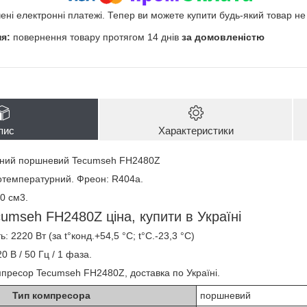
чені електронні платежі. Тепер ви можете купити будь-який товар н
повернення товару протягом 14 днів
за домовленістю
пис
Характеристики
чний поршневий Tecumseh FH2480Z
отемпературний. Фреон: R404a.
0 см3.
umseh FH2480Z ціна, купити в Україні
: 2220 Вт (за t°конд.+54,5 °C; t°С.-23,3 °C)
 В / 50 Гц / 1 фаза.
мпресор Tecumseh FH2480Z, доставка по Україні.
Тип компресора
поршневий