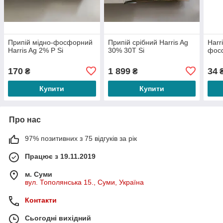
Припій мідно-фосфорний
Припій срібний Harris Ag
Harr
Harris Ag 2% P Si
30% 30T Si
фос
170
1 899
34
₴
₴
Купити
Купити
Про нас
97% позитивних з 75 відгуків за рік
Працює з 19.11.2019
м. Суми
вул. Тополянська 15., Суми, Україна
Контакти
Сьогодні вихідний