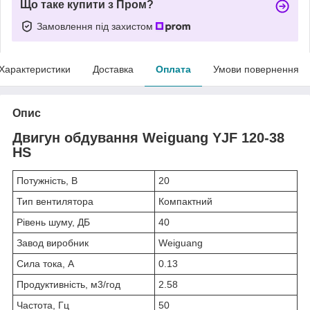
Що таке купити з Пром?
Замовлення під захистом
Характеристики
Доставка
Оплата
Умови повернення
Опис
Двигун обдування Weiguang YJF 120-38
HS
Потужність, В
20
Тип вентилятора
Компактний
Рівень шуму, ДБ
40
Завод виробник
Weiguang
Сила тока, А
0.13
Продуктивність, м3/год
2.58
Частота, Гц
50