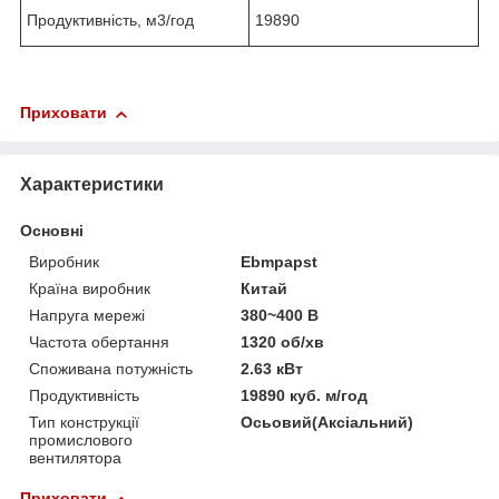
Продуктивність, м
3
/год
19890
Приховати
Характеристики
Основні
Виробник
Ebmpapst
Країна виробник
Китай
Напруга мережі
380~400 В
Частота обертання
1320 об/хв
Споживана потужність
2.63 кВт
Продуктивність
19890 куб. м/год
Тип конструкції
Осьовий(Аксіальний)
промислового
вентилятора
Приховати