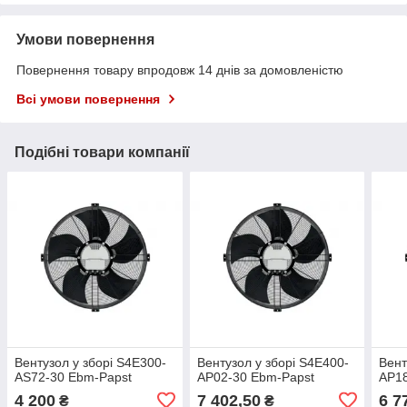
Умови повернення
Повернення товару впродовж 14 днів за домовленістю
Всі умови повернення
Подібні товари компанії
Вентузол у зборі S4E300-
Вентузол у зборі S4E400-
Вент
AS72-30 Ebm-Papst
AP02-30 Ebm-Papst
AP18
4 200
7 402,50
6 7
₴
₴