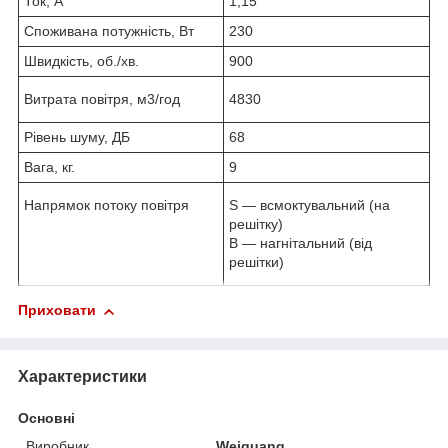
Ток, А
1,15
Споживана потужність, Вт
230
Швидкість, об./хв.
900
Витрата повітря, м
3
/год
4830
Рівень шуму, ДБ
68
Вага, кг.
9
Напрямок потоку повітря
S — всмоктувальний (на
решітку)
B — нагнітальний (від
решітки)
Приховати
Характеристики
Основні
Виробник
Weiguang