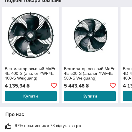
Подібні товари компанії
Вентилятор осьовий MaEr
Вентилятор осьовий MaEr
Вент
4E-400-S (аналог YWF4E-
4E-500-S (аналог YWF4E-
4D-4
400-S Weiguang)
500-S Weiguang)
400-
4 135,94
5 443,46
4 1
₴
₴
Купити
Купити
Про нас
97% позитивних з 73 відгуків за рік