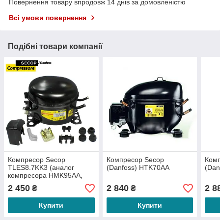
Повернення товару впродовж 14 днів за домовленістю
Всі умови повернення
Подібні товари компанії
Компресор Secop
Компресор Secop
Ком
TLES8.7KK3 (аналог
(Danfoss) HTK70AA
(Da
компресора HMK95AA,
TLY8.7KK.3)
2 450
2 840
2 8
₴
₴
Купити
Купити