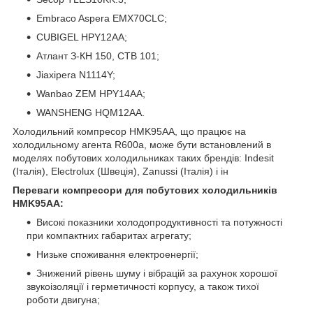
Embraco Aspera EMX70CLC;
CUBIGEL HPY12AA;
Атлант З-КН 150, СТВ 101;
Jiaxipera N1114Y;
Wanbao ZEM HPY14AA;
WANSHENG HQM12AA.
Холодильний компресор HMK95AA, що працює на
холодильному агента R600a, може бути встановлений в
моделях побутових холодильниках таких брендів: Indesit
(Італія), Electrolux (Швеція), Zanussi (Італія) і ін
Переваги компресори для побутових холодильників
HMK95AA:
Високі показники холодопродуктивності та потужності
при компактних габаритах агрегату;
Низьке споживання електроенергії;
Знижений рівень шуму і вібрацій за рахунок хорошої
звукоізоляції і герметичності корпусу, а також тихої
роботи двигуна;