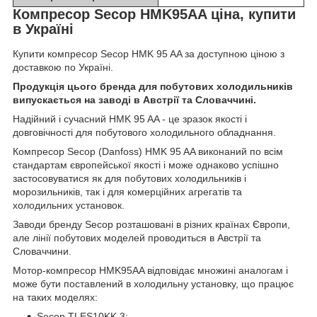
Компресор Secop HMK95AA ціна, купити
в Україні
Купити компресор Secop HMK 95 AA за доступною ціною з
доставкою по Україні.
Продукція цього бренда для побутових холодильників
випускається на заводі в Австрії та Словаччині.
Надійний і сучасний HMK 95 AA - це зразок якості і
довговічності для побутового холодильного обладнання.
Компресор Secop (Danfoss) HMK 95 AA виконаний по всім
стандартам європейської якості і може однаково успішно
застосовуватися як для побутових холодильників і
морозильників, так і для комерційних агрегатів та
холодильних установок.
Заводи бренду Secop розташовані в різних країнах Європи,
але лінії побутових моделей проводиться в Австрії та
Словаччини.
Мотор-компресор HMK95AA відповідає множині аналогам і
може бути поставлений в холодильну установку, що працює
на таких моделях:
Secop TLES10KK.3;