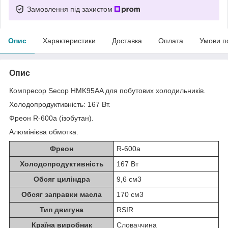
Замовлення під захистом
Опис
Характеристики
Доставка
Оплата
Умови п
Опис
Компресор Secop HMK95AA для побутових холодильників.
Холодопродуктивність: 167 Вт.
Фреон R-600a (ізобутан).
Алюмінієва обмотка.
Фреон
R-600a
Холодопродуктивність
167 Вт
Обсяг циліндра
9,6 см3
Обсяг заправки масла
170 см3
Тип двигуна
RSIR
Країна виробник
Словаччина