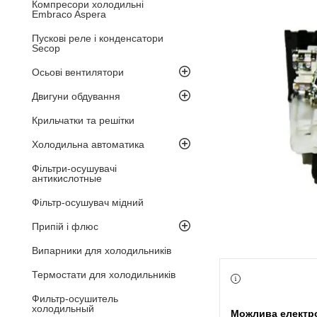
Компресори холодильні
Embraco Aspera
Пускові реле і конденсатори
Secop
Осьові вентилятори
Двигуни обдування
Крильчатки та решітки
Холодильна автоматика
Фільтри-осушувачі
антикислотные
Фільтр-осушувач мідний
Припій і флюс
Випарники для холодильників
Термостати для холодильників
Фильтр-осушитель
холодильный