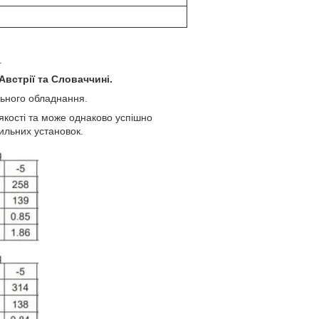
.
встрії та Словаччині.
льного обладнання.
кості та може однаково успішно
дильних установок.