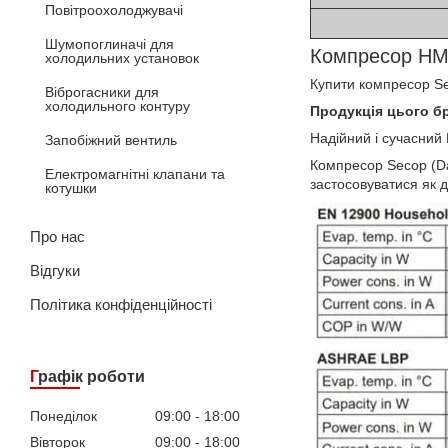
Повітроохолоджувачі
Шумопоглиначі для
Компресор HMK
холодильних установок
Купити компресор Se
Віброгасники для
холодильного контуру
Продукція цього бр
Надійний і сучасний
Запобіжний вентиль
Компресор Secop (Da
Електромагнітні клапани та
застосовуватися як д
котушки
Про нас
Відгуки
Політика конфіденційності
Графік роботи
Понеділок
09:00
18:00
Вівторок
09:00
18:00