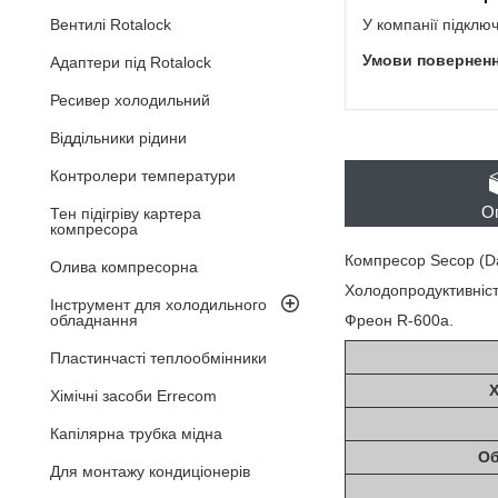
У компанії підклю
Вентилі Rotalock
Адаптери під Rotalock
Ресивер холодильний
Віддільники рідини
Контролери температури
О
Тен підігріву картера
компресора
Компресор Secop (D
Олива компресорна
Холодопродуктивність
Інструмент для холодильного
Фреон R-600a.
обладнання
Пластинчасті теплообмінники
Хімічні засоби Errecom
Капілярна трубка мідна
Об
Для монтажу кондиціонерів