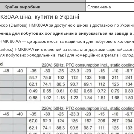
Країна виробник
Словаччина
80AA ціна, купити в Україні
cop (Danfoss) HMK80AA за доступною ціною з доставкою по Україні
енда для побутових холодильників випускається на заводі в А
 HMK 80 AA — це зразок якості та надійності для побутового холоди
nfoss) HMK80AA виготовлений за всіма стандартами європейської я
ля побутових холодильників, так і для комерційних агрегатів і холо