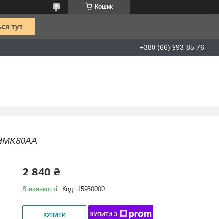
Кошик
+380 (66) 993-85-76
 HMK80AA
2 840 ₴
В наявності
Код:
15950000
КУПИТИ З
КУПИТИ