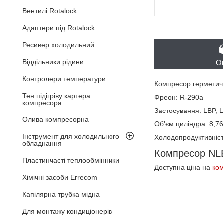
Вентилі Rotalock
Адаптери під Rotalock
Ресивер холодильний
Віддільники рідини
О
Контролери температури
Компресор гермети
Тен підігріву картера
Фреон: R-290a
компресора
Застосування: LBP,
Олива компресорна
Об'єм циліндра: 8,76
Інструмент для холодильного
Холодопродуктивніст
обладнання
Компресор NLE
Пластинчасті теплообмінники
Доступна ціна на
ко
Хімічні засоби Errecom
Капілярна трубка мідна
Для монтажу кондиціонерів