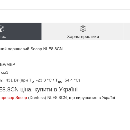
пис
Характеристики
чний поршневий Secop NLE8.8CN
 LBP/MBP
 см3.
ь: 431 Вт (при Т
=-23,3 °C / Т
=54,4 °C)
о
до
8.8CN ціна, купити в Україні
мпресор Secop
(Danfoss) NLE8.8CN, що вирушаємо в Україні.