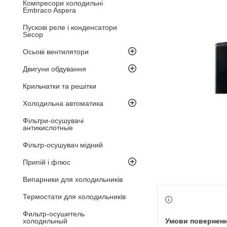
Компресори холодильні
Embraco Aspera
Пускові реле і конденсатори
Secop
Осьові вентилятори
Двигуни обдування
Крильчатки та решітки
Холодильна автоматика
Фільтри-осушувачі
антикислотные
Фільтр-осушувач мідний
Припій і флюс
Випарники для холодильників
Термостати для холодильників
Фильтр-осушитель
холодильный