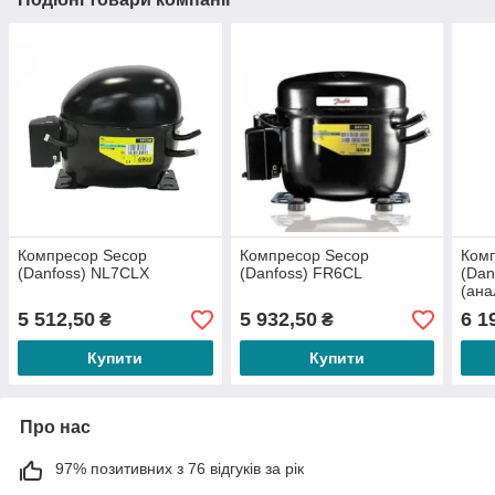
Компресор Secop
Компресор Secop
Ком
(Danfoss) NL7CLX
(Danfoss) FR6CL
(Dan
(ана
5 512,50
5 932,50
6 1
₴
₴
Купити
Купити
Про нас
97% позитивних з 76 відгуків за рік