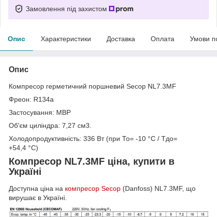
Замовлення під захистом
Опис
Характеристики
Доставка
Оплата
Умови п
Опис
Компресор герметичний поршневий Secop NL7.3MF
Фреон: R134a
Застосування: MBP
Об'єм циліндра: 7,27 см3.
Холодопродуктивність: 336 Вт (при Т
о
= -10 °C / Т
до
=
+54,4 °C)
Компресор NL7.3MF ціна, купити в
Україні
Доступна ціна на
компресор Secop
(Danfoss) NL7.3MF, що
вирушає в Україні.