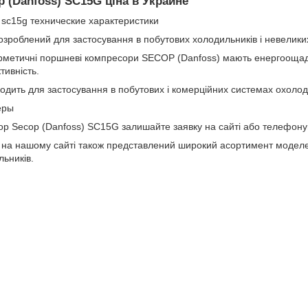
 (Danfoss) SC15G ціна в Украине
зроблений для застосування в побутових холодильників і невелики
герметичні поршневі компресори SECOP (Danfoss) мають енергоощад
тивність.
одить для застосування в побутових і комерційних системах охоло
ор Secop (Danfoss) SC15G залишайте заявку на сайті або телефон
на нашому сайті також представлений широкий асортимент модел
льників.