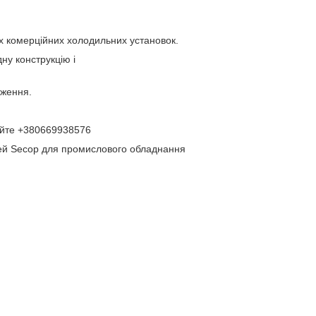
х комерційних холодильних установок.
ну конструкцію і
дження.
уйте
+380669938576
ей Secop для промислового обладнання