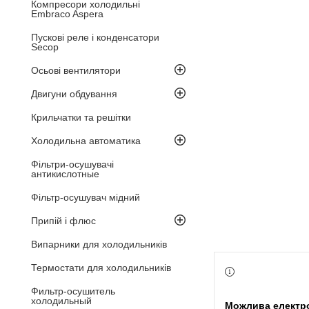
Компресори холодильні
Embraco Aspera
Пускові реле і конденсатори
Secop
Осьові вентилятори
Двигуни обдування
Крильчатки та решітки
Холодильна автоматика
Фільтри-осушувачі
антикислотные
Фільтр-осушувач мідний
Припій і флюс
Випарники для холодильників
Термостати для холодильників
Фильтр-осушитель
холодильный