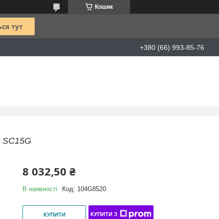
Кошик
+380 (66) 993-85-76
) SC15G
8 032,50 ₴
В наявності
Код:
104G8520
КУПИТИ З
КУПИТИ