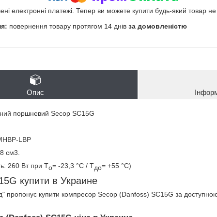
чені електронні платежі. Тепер ви можете купити будь-який товар н
повернення товару протягом 14 днів
за домовленістю
Опис
Інфор
чний поршневий Secop SC15G
-MHBP-LBP
8 см3.
ь: 260 Вт при Т
= -23,3 °C / Т
= +55 °C)
о
до
5G купити в Украине
" пропонує купити компресор Secop (Danfoss) SC15G за доступно