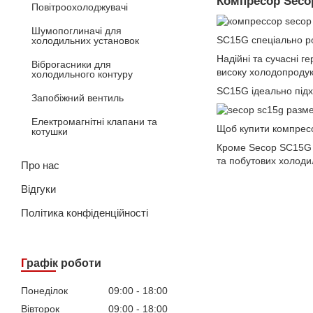
Компресор Secop
Повітроохолоджувачі
Шумопоглиначі для
SC15G спеціально ро
холодильних установок
Надійні та сучасні 
Віброгасники для
високу холодопродук
холодильного контуру
SC15G ідеально підх
Запобіжний вентиль
Електромагнітні клапани та
Щоб купити компрес
котушки
Кроме Secop SC15G 
та побутових холоди
Про нас
Відгуки
Політика конфіденційності
Графік роботи
Понеділок
09:00
18:00
Вівторок
09:00
18:00