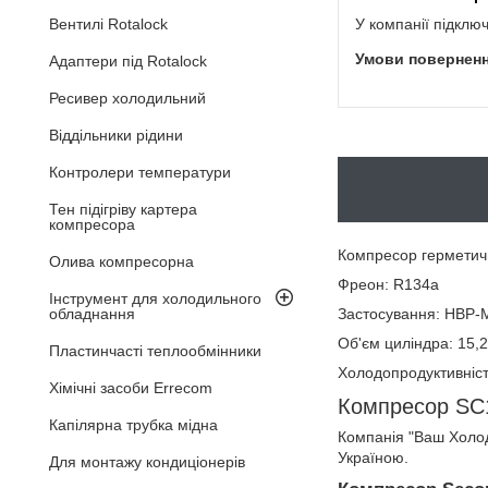
У компанії підклю
Вентилі Rotalock
Адаптери під Rotalock
Ресивер холодильний
Віддільники рідини
Контролери температури
Тен підігріву картера
компресора
Компресор гермети
Олива компресорна
Фреон: R134a
Інструмент для холодильного
Застосування: HBP
обладнання
Об'єм циліндра: 15,2
Пластинчасті теплообмінники
Холодопродуктивніст
Хімічні засоби Errecom
Компресор SC1
Капілярна трубка мідна
Компанія "Ваш Холод
Україною.
Для монтажу кондиціонерів