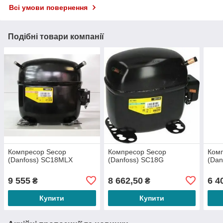
Всі умови повернення
Подібні товари компанії
Компресор Secop
Компресор Secop
Ком
(Danfoss) SC18MLX
(Danfoss) SC18G
(Dan
9 555
8 662,50
6 4
₴
₴
Купити
Купити