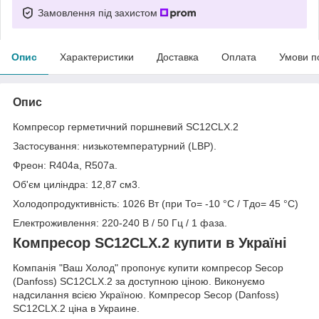
Замовлення під захистом
Опис
Характеристики
Доставка
Оплата
Умови п
Опис
Компресор герметичний поршневий SC12CLX.2
Застосування: низькотемпературний (LBP).
Фреон: R404а, R507а.
Об'єм циліндра: 12,87 см3.
Холодопродуктивність: 1026 Вт (при Т
о
= -10 °C / Т
до
= 45 °C)
Електроживлення: 220-240 В / 50 Гц / 1 фаза.
Компресор SC12CLX.2 купити в Україні
Компанія "Ваш Холод" пропонує купити компресор Secop
(Danfoss) SC12CLX.2 за доступною ціною. Виконуємо
надсилання всією Україною. Компресор Secop (Danfoss)
SC12CLX.2 ціна в Украине.