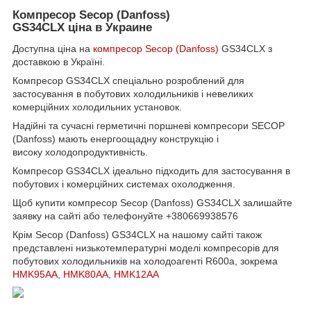
Компресор Secop (Danfoss)
GS34CLX ціна в Украине
Доступна ціна на
компресор Secop (Danfoss)
GS34CLX з
доставкою в Україні.
Компресор GS34CLX спеціально розроблений для
застосування в побутових холодильників і невеликих
комерційних холодильних установок.
Надійні та сучасні герметичні поршневі компресори SECOP
(Danfoss) мають енергоощадну конструкцію і
високу холодопродуктивність.
Компресор GS34CLX ідеально підходить для застосування в
побутових і комерційних системах охолодження.
Щоб купити компресор Secop (Danfoss) GS34CLX залишайте
заявку на сайті або телефонуйте
+380669938576
Крім Secop (Danfoss) GS34CLX на нашому сайті також
представлені низькотемпературні моделі компресорів для
побутових холодильників на холодоагенті R600a, зокрема
HMK95AA
,
HMK80AA
,
HMK12AA