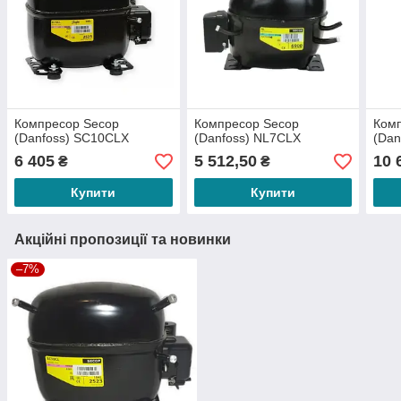
Компресор Secop
Компресор Secop
Ком
(Danfoss) SC10CLX
(Danfoss) NL7CLX
(Dan
6 405
5 512,50
10 
₴
₴
Купити
Купити
Акційні пропозиції та новинки
–7%