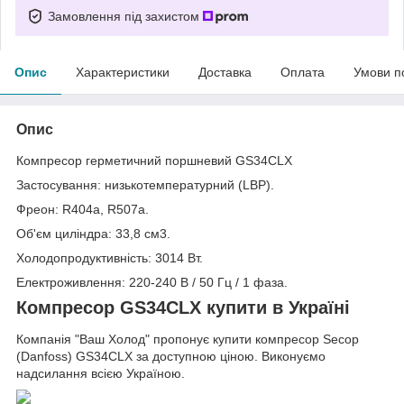
Замовлення під захистом
Опис
Характеристики
Доставка
Оплата
Умови п
Опис
Компресор герметичний поршневий GS34CLX
Застосування: низькотемпературний (LBP).
Фреон: R404а, R507а.
Об'єм циліндра: 33,8 см3.
Холодопродуктивність: 3014 Вт.
Електроживлення: 220-240 В / 50 Гц / 1 фаза.
Компресор GS34CLX купити в Україні
Компанія "Ваш Холод" пропонує купити компресор Secop
(Danfoss) GS34CLX за доступною ціною. Виконуємо
надсилання всією Україною.