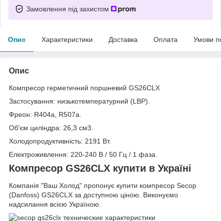
Замовлення під захистом
Опис
Характеристики
Доставка
Оплата
Умови п
Опис
Компресор герметичний поршневий GS26CLX
Застосування: низькотемпературний (LBP).
Фреон: R404а, R507а.
Об'єм циліндра: 26,3 см3.
Холодопродуктивність: 2191 Вт.
Електроживлення: 220-240 В / 50 Гц / 1 фаза.
Компресор GS26CLX купити в Україні
Компанія "Ваш Холод" пропонує купити компресор Secop
(Danfoss) GS26CLX за доступною ціною. Виконуємо
надсилання всією Україною.