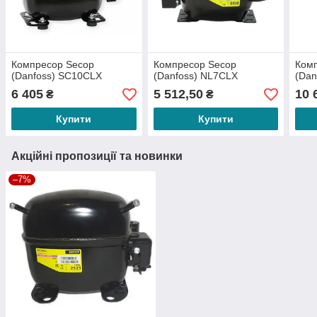
Компресор Secop
Компресор Secop
Ком
(Danfoss) SC10CLX
(Danfoss) NL7CLX
(Dan
6 405
5 512,50
10 
₴
₴
Купити
Купити
Акційні пропозиції та новинки
–7%