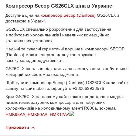
Компресор Secop GS26CLX ціна в Украине
Доступна ціна на
компресор Secop (Danfoss)
GS26CLX з
доставкою в Україні.
GS26CLX спеціально розроблений для застосування
в побутових холодильників і невеликих комерційних
холодильних установок.
Надійні та сучасні герметичні поршневі компресори SECOP
(Danfoss) мають енергоощадну конструкцію і
високу холодопродуктивність.
GS26CLX ідеально підходить для застосування в побутових і
комерційних системах охолодження.
Щоб купити компресор Secop (Danfoss) GS26CLX залишайте
заявку на сайті або телефонуйте
+380669938576
Крім GS26CLX на нашому сайті також представлені моделі
низькотемпературних компресорів для побутових
холодильників на холодильному агенті R600a, зокрема
HMK95AA
,
HMK80AA
,
HMK12AA
Приховати