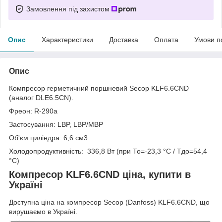
Замовлення під захистом
Опис
Характеристики
Доставка
Оплата
Умови п
Опис
Компресор герметичний поршневий Secop KLF6.6CND
(аналог DLE6.5CN).
Фреон: R-290a
Застосування: LBP, LBP/MBP
Об'єм циліндра: 6,6 см3.
Холодопродуктивність: 336,8 Вт (при Т
о
=-23,3 °C / Т
до
=54,4
°C)
Компресор KLF6.6CND ціна, купити в
Україні
Доступна ціна на компресор Secop (Danfoss) KLF6.6CND, що
вирушаємо в Україні.