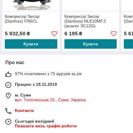
Компресор Secop
Компресор Secop
Ком
(Danfoss) FR6CL
(Danfoss) NLE10MF.2
(Dan
(аналог SC12G)
5 932,50
6 195
5 6
₴
₴
Купити
Купити
Про нас
97% позитивних з 75 відгуків за рік
Працює з 19.11.2019
м. Суми
вул. Тополянська 15., Суми, Україна
Контакти
Сьогодні вихідний
Показати весь графік роботи