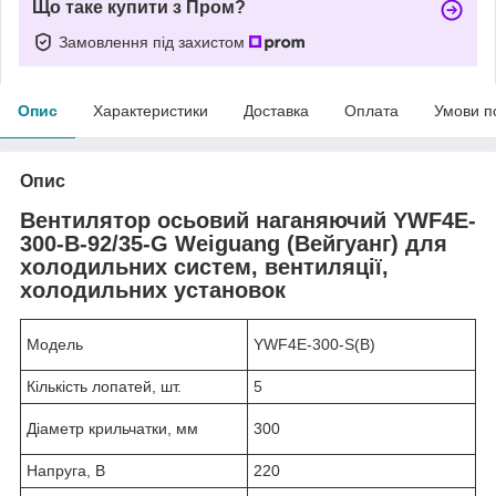
Що таке купити з Пром?
Замовлення під захистом
Опис
Характеристики
Доставка
Оплата
Умови п
Опис
Вентилятор осьовий наганяючий YWF4E-
300-B-92/35-G Weiguang (Вейгуанг) для
холодильних систем, вентиляції,
холодильних установок
Модель
YWF4E-300-S(В)
Кількість лопатей, шт.
5
Діаметр крильчатки, мм
300
Напруга, В
220