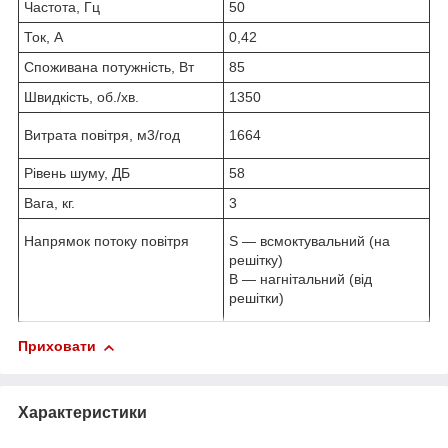
Частота, Гц
50
Ток, А
0,42
Споживана потужність, Вт
85
Швидкість, об./хв.
1350
Витрата повітря, м
3
/год
1664
Рівень шуму, ДБ
58
Вага, кг.
3
Напрямок потоку повітря
S — всмоктувальний (на
решітку)
B — нагнітальний (від
решітки)
Приховати
Характеристики