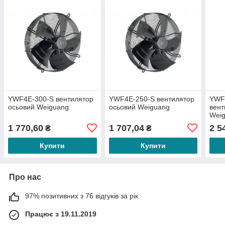
YWF4E-300-S вентилятор
YWF4E-250-S вентилятор
YWF
осьовий Weiguang
осьовий Weiguang
вент
Wei
1 770,60
1 707,04
2 5
₴
₴
Купити
Купити
Про нас
97% позитивних з 76 відгуків за рік
Працює з 19.11.2019